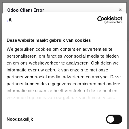
×
Odoo Client Error
Contact Us
An error
Copy the full error to clipboard
occurred
Deze website maakt gebruik van cookies
Please use the copy button to report the error to your support
We gebruiken cookies om content en advertenties te
service.
Company
personaliseren, om functies voor social media te bieden
Identification
en om ons websiteverkeer te analyseren. Ook delen we
informatie over uw gebruik van onze site met onze
See details
Please fill in your company details
partners voor social media, adverteren en analyse. Deze
partners kunnen deze gegevens combineren met andere
informatie die u aan ze heeft verstrekt of die ze hebben
Ok
You can search a company in our database by name, VAT or
verzameld op basis van uw gebruik van hun services.
enterprise ID. When a company is selected it will auto-complete the
form. If you don't find your company in our database, you can create
a new company record with the button below.
Toestemmingsselectie
Noodzakelijk
Company Name