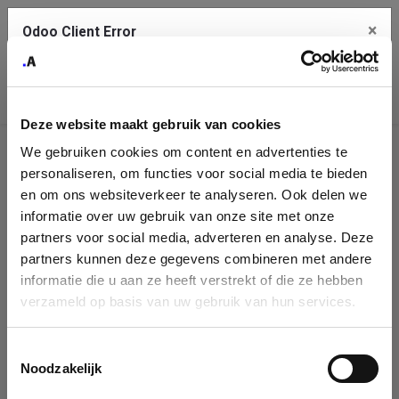
×
Odoo Client Error
Contact Us
An error
Copy the full error to clipboard
occurred
Deze website maakt gebruik van cookies
Please use the copy button to report the error to your support
We gebruiken cookies om content en advertenties te
service.
Company
personaliseren, om functies voor social media te bieden
Identification
en om ons websiteverkeer te analyseren. Ook delen we
informatie over uw gebruik van onze site met onze
See details
Please fill in your company details
partners voor social media, adverteren en analyse. Deze
partners kunnen deze gegevens combineren met andere
informatie die u aan ze heeft verstrekt of die ze hebben
Ok
You can search a company in our database by name, VAT or
verzameld op basis van uw gebruik van hun services.
enterprise ID. When a company is selected it will auto-complete the
form. If you don't find your company in our database, you can create
a new company record with the button below.
Toestemmingsselectie
Noodzakelijk
Company Name