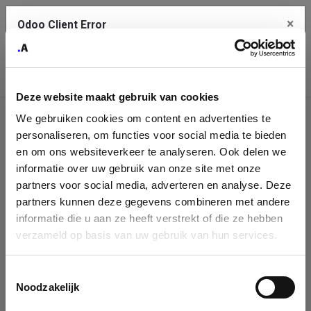
×
Odoo Client Error
Contact Us
An error
Copy the full error to clipboard
occurred
Deze website maakt gebruik van cookies
Please use the copy button to report the error to your support
We gebruiken cookies om content en advertenties te
service.
Company
personaliseren, om functies voor social media te bieden
Identification
en om ons websiteverkeer te analyseren. Ook delen we
informatie over uw gebruik van onze site met onze
See details
Please fill in your company details
partners voor social media, adverteren en analyse. Deze
partners kunnen deze gegevens combineren met andere
informatie die u aan ze heeft verstrekt of die ze hebben
Ok
You can search a company in our database by name, VAT or
verzameld op basis van uw gebruik van hun services.
enterprise ID. When a company is selected it will auto-complete the
form. If you don't find your company in our database, you can create
a new company record with the button below.
Toestemmingsselectie
Noodzakelijk
Company Name