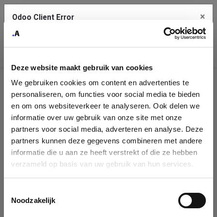
×
Odoo Client Error
Contact Us
An error
Copy the full error to clipboard
occurred
Deze website maakt gebruik van cookies
Please use the copy button to report the error to your support
We gebruiken cookies om content en advertenties te
service.
Company
personaliseren, om functies voor social media te bieden
Identification
en om ons websiteverkeer te analyseren. Ook delen we
informatie over uw gebruik van onze site met onze
See details
Please fill in your company details
partners voor social media, adverteren en analyse. Deze
partners kunnen deze gegevens combineren met andere
informatie die u aan ze heeft verstrekt of die ze hebben
Ok
You can search a company in our database by name, VAT or
verzameld op basis van uw gebruik van hun services.
enterprise ID. When a company is selected it will auto-complete the
form. If you don't find your company in our database, you can create
a new company record with the button below.
Toestemmingsselectie
Noodzakelijk
Company Name