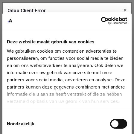
×
Odoo Client Error
Contact Us
An error
Copy the full error to clipboard
occurred
Deze website maakt gebruik van cookies
Please use the copy button to report the error to your support
We gebruiken cookies om content en advertenties te
service.
Company
personaliseren, om functies voor social media te bieden
Identification
en om ons websiteverkeer te analyseren. Ook delen we
informatie over uw gebruik van onze site met onze
See details
Please fill in your company details
partners voor social media, adverteren en analyse. Deze
partners kunnen deze gegevens combineren met andere
informatie die u aan ze heeft verstrekt of die ze hebben
Ok
You can search a company in our database by name, VAT or
verzameld op basis van uw gebruik van hun services.
enterprise ID. When a company is selected it will auto-complete the
form. If you don't find your company in our database, you can create
a new company record with the button below.
Toestemmingsselectie
Noodzakelijk
Company Name