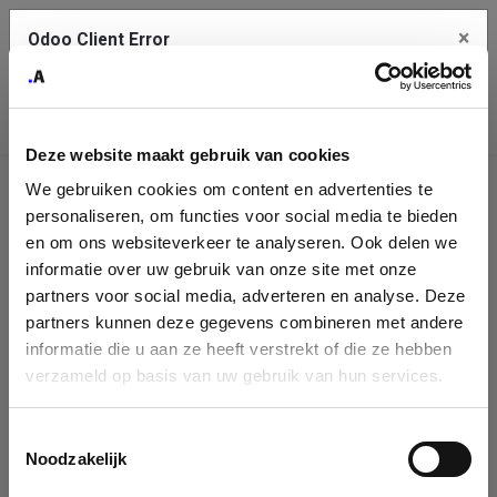
×
Odoo Client Error
Contact Us
An error
Copy the full error to clipboard
occurred
Deze website maakt gebruik van cookies
Please use the copy button to report the error to your support
We gebruiken cookies om content en advertenties te
service.
Company
personaliseren, om functies voor social media te bieden
Identification
en om ons websiteverkeer te analyseren. Ook delen we
informatie over uw gebruik van onze site met onze
See details
Please fill in your company details
partners voor social media, adverteren en analyse. Deze
partners kunnen deze gegevens combineren met andere
informatie die u aan ze heeft verstrekt of die ze hebben
Ok
You can search a company in our database by name, VAT or
verzameld op basis van uw gebruik van hun services.
enterprise ID. When a company is selected it will auto-complete the
form. If you don't find your company in our database, you can create
a new company record with the button below.
Toestemmingsselectie
Noodzakelijk
Company Name