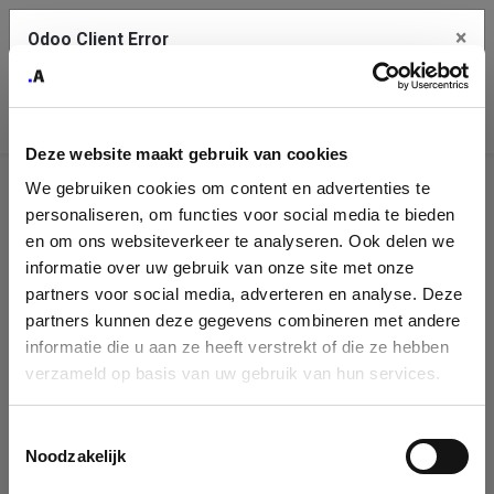
×
Odoo Client Error
Contact Us
An error
Copy the full error to clipboard
occurred
Deze website maakt gebruik van cookies
Please use the copy button to report the error to your support
We gebruiken cookies om content en advertenties te
service.
Company
personaliseren, om functies voor social media te bieden
Identification
en om ons websiteverkeer te analyseren. Ook delen we
informatie over uw gebruik van onze site met onze
See details
Please fill in your company details
partners voor social media, adverteren en analyse. Deze
partners kunnen deze gegevens combineren met andere
informatie die u aan ze heeft verstrekt of die ze hebben
Ok
You can search a company in our database by name, VAT or
verzameld op basis van uw gebruik van hun services.
enterprise ID. When a company is selected it will auto-complete the
form. If you don't find your company in our database, you can create
a new company record with the button below.
Toestemmingsselectie
Noodzakelijk
Company Name