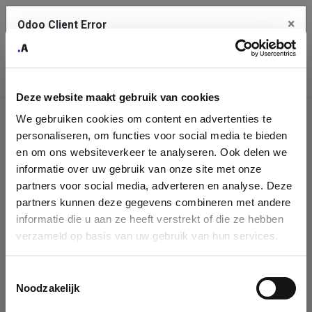
×
Odoo Client Error
Contact Us
An error
Copy the full error to clipboard
occurred
Deze website maakt gebruik van cookies
Please use the copy button to report the error to your support
We gebruiken cookies om content en advertenties te
service.
Company
personaliseren, om functies voor social media te bieden
Identification
en om ons websiteverkeer te analyseren. Ook delen we
informatie over uw gebruik van onze site met onze
See details
Please fill in your company details
partners voor social media, adverteren en analyse. Deze
partners kunnen deze gegevens combineren met andere
informatie die u aan ze heeft verstrekt of die ze hebben
Ok
You can search a company in our database by name, VAT or
verzameld op basis van uw gebruik van hun services.
enterprise ID. When a company is selected it will auto-complete the
form. If you don't find your company in our database, you can create
a new company record with the button below.
Toestemmingsselectie
Noodzakelijk
Company Name