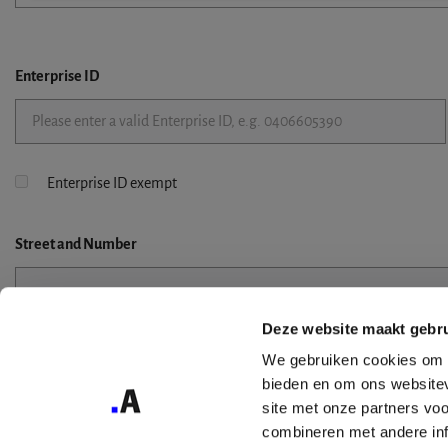
Enterprise ID
Enterprise ID exempt
Street
and Number
Deze website maakt gebru
Street 2
We gebruiken cookies om c
bieden en om ons websitev
site met onze partners vo
combineren met andere inf