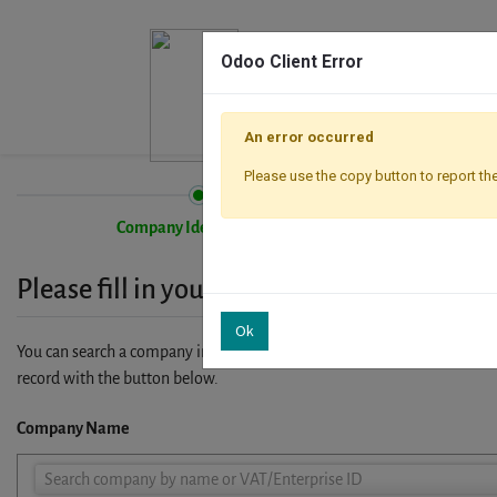
Odoo Client Error
An error occurred
Please use the copy button to report the
Company Identification
Please fill in your company details
Ok
You can search a company in our database by name, VAT or enterprise I
record with the button below.
Company Name
Company
Search company by name or VAT/Enterprise ID
Name