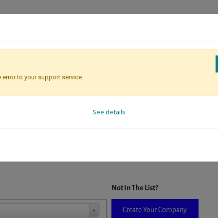
 error to your support service.
Registration
Attendee Identificati
See details
D. When a company is selected it will auto-complete the form. If you do
Not In The List?
Create Your Company