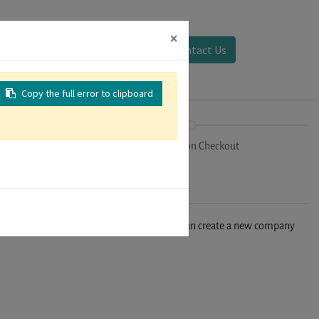
×
Sign in
Contact Us
Copy the full error to clipboard
on
Registration Checkout
n't find your company in our database, you can create a new company