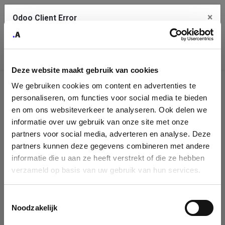
×
Odoo Client Error
Contact Us
An error
Copy the full error to clipboard
occurred
Deze website maakt gebruik van cookies
Please use the copy button to report the error to your support
We gebruiken cookies om content en advertenties te
service.
Company
personaliseren, om functies voor social media te bieden
Identification
en om ons websiteverkeer te analyseren. Ook delen we
informatie over uw gebruik van onze site met onze
See details
Please fill in your company details
partners voor social media, adverteren en analyse. Deze
partners kunnen deze gegevens combineren met andere
informatie die u aan ze heeft verstrekt of die ze hebben
Ok
You can search a company in our database by name, VAT or
verzameld op basis van uw gebruik van hun services.
enterprise ID. When a company is selected it will auto-complete the
form. If you don't find your company in our database, you can create
a new company record with the button below.
Toestemmingsselectie
Noodzakelijk
Company Name