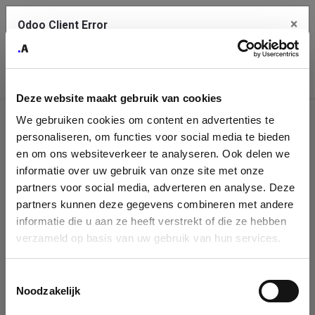
×
Odoo Client Error
Contact Us
An error
Copy the full error to clipboard
occurred
Deze website maakt gebruik van cookies
Please use the copy button to report the error to your support
We gebruiken cookies om content en advertenties te
service.
Company
personaliseren, om functies voor social media te bieden
Identification
en om ons websiteverkeer te analyseren. Ook delen we
informatie over uw gebruik van onze site met onze
See details
Please fill in your company details
partners voor social media, adverteren en analyse. Deze
partners kunnen deze gegevens combineren met andere
informatie die u aan ze heeft verstrekt of die ze hebben
Ok
You can search a company in our database by name, VAT or
verzameld op basis van uw gebruik van hun services.
enterprise ID. When a company is selected it will auto-complete the
form. If you don't find your company in our database, you can create
a new company record with the button below.
Toestemmingsselectie
Noodzakelijk
Company Name