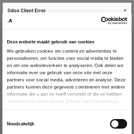
×
Odoo Client Error
Contact Us
An error
Copy the full error to clipboard
occurred
Deze website maakt gebruik van cookies
Please use the copy button to report the error to your support
We gebruiken cookies om content en advertenties te
service.
Company
personaliseren, om functies voor social media te bieden
Identification
en om ons websiteverkeer te analyseren. Ook delen we
informatie over uw gebruik van onze site met onze
See details
Please fill in your company details
partners voor social media, adverteren en analyse. Deze
partners kunnen deze gegevens combineren met andere
informatie die u aan ze heeft verstrekt of die ze hebben
Ok
You can search a company in our database by name, VAT or
verzameld op basis van uw gebruik van hun services.
enterprise ID. When a company is selected it will auto-complete the
form. If you don't find your company in our database, you can create
a new company record with the button below.
Toestemmingsselectie
Noodzakelijk
Company Name