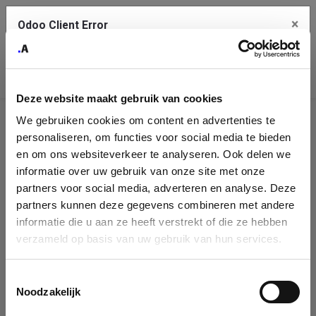
×
Odoo Client Error
Contact Us
An error
Copy the full error to clipboard
occurred
Deze website maakt gebruik van cookies
Please use the copy button to report the error to your support
We gebruiken cookies om content en advertenties te
service.
Company
personaliseren, om functies voor social media te bieden
Identification
en om ons websiteverkeer te analyseren. Ook delen we
informatie over uw gebruik van onze site met onze
See details
Please fill in your company details
partners voor social media, adverteren en analyse. Deze
partners kunnen deze gegevens combineren met andere
informatie die u aan ze heeft verstrekt of die ze hebben
Ok
You can search a company in our database by name, VAT or
verzameld op basis van uw gebruik van hun services.
enterprise ID. When a company is selected it will auto-complete the
form. If you don't find your company in our database, you can create
a new company record with the button below.
Toestemmingsselectie
Noodzakelijk
Company Name