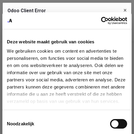
×
Odoo Client Error
Contact Us
An error
Copy the full error to clipboard
occurred
Deze website maakt gebruik van cookies
Please use the copy button to report the error to your support
We gebruiken cookies om content en advertenties te
service.
Company
personaliseren, om functies voor social media te bieden
Identification
en om ons websiteverkeer te analyseren. Ook delen we
informatie over uw gebruik van onze site met onze
See details
Please fill in your company details
partners voor social media, adverteren en analyse. Deze
partners kunnen deze gegevens combineren met andere
informatie die u aan ze heeft verstrekt of die ze hebben
Ok
You can search a company in our database by name, VAT or
verzameld op basis van uw gebruik van hun services.
enterprise ID. When a company is selected it will auto-complete the
form. If you don't find your company in our database, you can create
a new company record with the button below.
Toestemmingsselectie
Noodzakelijk
Company Name