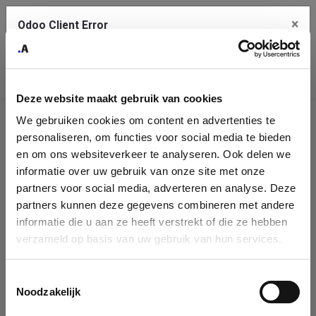
×
Odoo Client Error
Contact Us
An error
Copy the full error to clipboard
occurred
Deze website maakt gebruik van cookies
Please use the copy button to report the error to your support
We gebruiken cookies om content en advertenties te
service.
Company
personaliseren, om functies voor social media te bieden
Identification
en om ons websiteverkeer te analyseren. Ook delen we
informatie over uw gebruik van onze site met onze
See details
Please fill in your company details
partners voor social media, adverteren en analyse. Deze
partners kunnen deze gegevens combineren met andere
informatie die u aan ze heeft verstrekt of die ze hebben
Ok
You can search a company in our database by name, VAT or
verzameld op basis van uw gebruik van hun services.
enterprise ID. When a company is selected it will auto-complete the
form. If you don't find your company in our database, you can create
a new company record with the button below.
Toestemmingsselectie
Noodzakelijk
Company Name