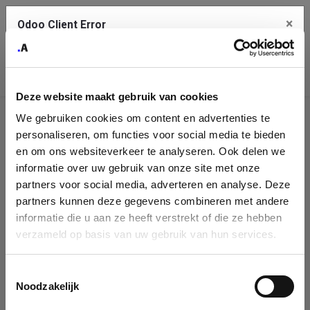
×
Odoo Client Error
Contact Us
An error
Copy the full error to clipboard
occurred
Deze website maakt gebruik van cookies
Please use the copy button to report the error to your support
We gebruiken cookies om content en advertenties te
service.
Company
personaliseren, om functies voor social media te bieden
Identification
en om ons websiteverkeer te analyseren. Ook delen we
informatie over uw gebruik van onze site met onze
See details
Please fill in your company details
partners voor social media, adverteren en analyse. Deze
partners kunnen deze gegevens combineren met andere
informatie die u aan ze heeft verstrekt of die ze hebben
Ok
You can search a company in our database by name, VAT or
verzameld op basis van uw gebruik van hun services.
enterprise ID. When a company is selected it will auto-complete the
form. If you don't find your company in our database, you can create
a new company record with the button below.
Toestemmingsselectie
Noodzakelijk
Company Name