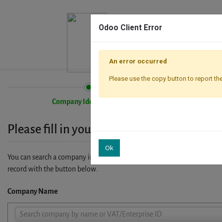
Odoo Client Error
An error occurred
Please use the copy button to report the
Company Identification
Please fill in your company details
Ok
You can search a company in our database by name, VAT or enterprise I
record with the button below.
Company Name
Company
Search company by name or VAT/Enterprise ID
Name