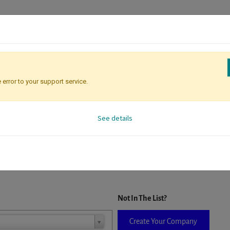
 error to your support service.
Registration
Attendee Identificati
See details
D. When a company is selected it will auto-complete the form. If you do
Not In The List?
Create Your Company