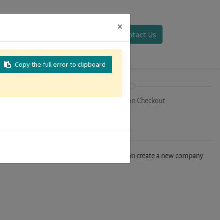
×
Sign in
Contact Us
Copy the full error to clipboard
on
Registration Checkout
n't find your company in our database, you can create a new company