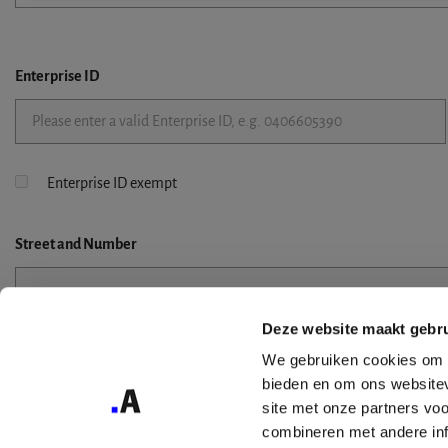
Enterprise ID
Enterprise ID exempt
Street
and Number
Deze website maakt gebru
Street 2
We gebruiken cookies om c
bieden en om ons websitev
site met onze partners vo
combineren met andere inf