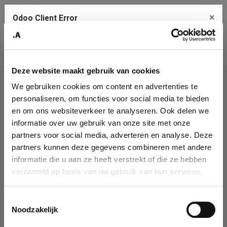
×
Odoo Client Error
Contact Us
An error
Copy the full error to clipboard
occurred
Deze website maakt gebruik van cookies
Please use the copy button to report the error to your support
We gebruiken cookies om content en advertenties te
service.
Company
personaliseren, om functies voor social media te bieden
Identification
en om ons websiteverkeer te analyseren. Ook delen we
informatie over uw gebruik van onze site met onze
See details
Please fill in your company details
partners voor social media, adverteren en analyse. Deze
partners kunnen deze gegevens combineren met andere
informatie die u aan ze heeft verstrekt of die ze hebben
Ok
You can search a company in our database by name, VAT or
verzameld op basis van uw gebruik van hun services.
enterprise ID. When a company is selected it will auto-complete the
form. If you don't find your company in our database, you can create
a new company record with the button below.
Toestemmingsselectie
Noodzakelijk
Company Name