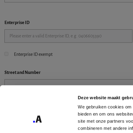
Enterprise ID
Enterprise ID exempt
Street
and Number
Deze website maakt gebru
Street 2
We gebruiken cookies om c
bieden en om ons websitev
site met onze partners vo
combineren met andere inf