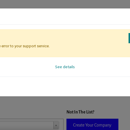
 error to your support service.
Registration
Attendee Identificati
See details
D. When a company is selected it will auto-complete the form. If you do
Not In The List?
Create Your Company