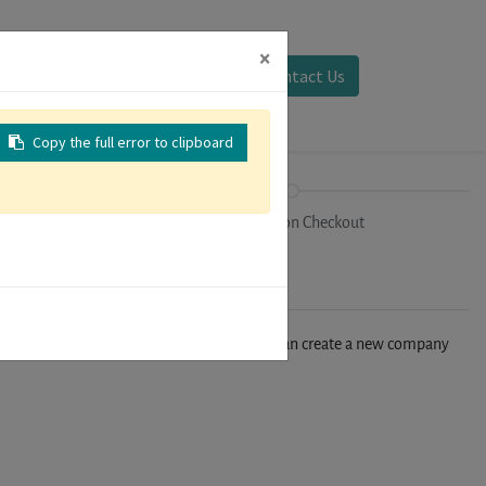
×
Sign in
Contact Us
Copy the full error to clipboard
on
Registration Checkout
n't find your company in our database, you can create a new company