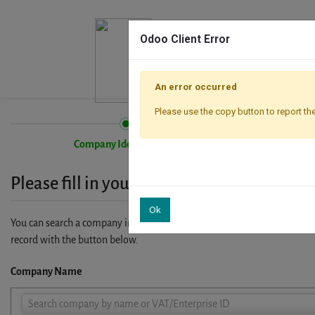
Odoo Client Error
An error occurred
Please use the copy button to report the
Company Identification
Please fill in your company details
Ok
You can search a company in our database by name, VAT or enterprise I
record with the button below.
Company Name
Company
Search company by name or VAT/Enterprise ID
Name