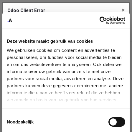
×
Odoo Client Error
Contact Us
An error
Copy the full error to clipboard
occurred
Deze website maakt gebruik van cookies
Please use the copy button to report the error to your support
We gebruiken cookies om content en advertenties te
service.
Company
personaliseren, om functies voor social media te bieden
Identification
en om ons websiteverkeer te analyseren. Ook delen we
informatie over uw gebruik van onze site met onze
See details
Please fill in your company details
partners voor social media, adverteren en analyse. Deze
partners kunnen deze gegevens combineren met andere
informatie die u aan ze heeft verstrekt of die ze hebben
Ok
You can search a company in our database by name, VAT or
verzameld op basis van uw gebruik van hun services.
enterprise ID. When a company is selected it will auto-complete the
form. If you don't find your company in our database, you can create
a new company record with the button below.
Toestemmingsselectie
Noodzakelijk
Company Name