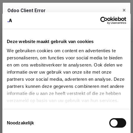
×
Odoo Client Error
Contact Us
An error
Copy the full error to clipboard
occurred
Deze website maakt gebruik van cookies
Please use the copy button to report the error to your support
We gebruiken cookies om content en advertenties te
service.
Company
personaliseren, om functies voor social media te bieden
Identification
en om ons websiteverkeer te analyseren. Ook delen we
informatie over uw gebruik van onze site met onze
See details
Please fill in your company details
partners voor social media, adverteren en analyse. Deze
partners kunnen deze gegevens combineren met andere
informatie die u aan ze heeft verstrekt of die ze hebben
Ok
You can search a company in our database by name, VAT or
verzameld op basis van uw gebruik van hun services.
enterprise ID. When a company is selected it will auto-complete the
form. If you don't find your company in our database, you can create
a new company record with the button below.
Toestemmingsselectie
Noodzakelijk
Company Name