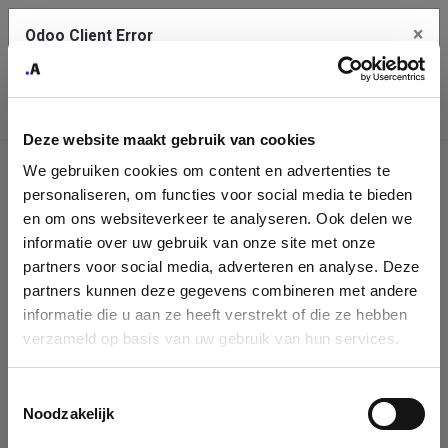
×
Odoo Client Error
Contact Us
An error
Copy the full error to clipboard
occurred
Deze website maakt gebruik van cookies
Please use the copy button to report the error to your support
We gebruiken cookies om content en advertenties te
service.
Company
personaliseren, om functies voor social media te bieden
Identification
en om ons websiteverkeer te analyseren. Ook delen we
informatie over uw gebruik van onze site met onze
See details
Please fill in your company details
partners voor social media, adverteren en analyse. Deze
partners kunnen deze gegevens combineren met andere
informatie die u aan ze heeft verstrekt of die ze hebben
Ok
You can search a company in our database by name, VAT or
verzameld op basis van uw gebruik van hun services.
enterprise ID. When a company is selected it will auto-complete the
form. If you don't find your company in our database, you can create
a new company record with the button below.
Toestemmingsselectie
Noodzakelijk
Company Name