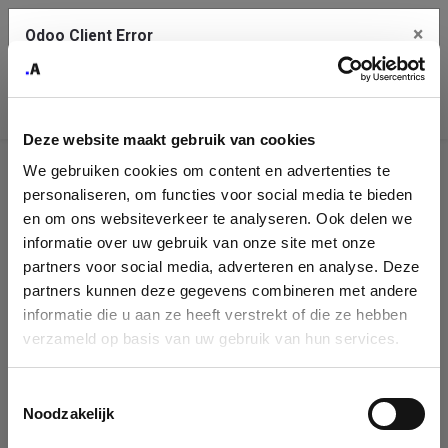
×
Odoo Client Error
Contact Us
An error
Copy the full error to clipboard
occurred
Deze website maakt gebruik van cookies
Please use the copy button to report the error to your support
We gebruiken cookies om content en advertenties te
service.
Company
personaliseren, om functies voor social media te bieden
Identification
en om ons websiteverkeer te analyseren. Ook delen we
informatie over uw gebruik van onze site met onze
See details
Please fill in your company details
partners voor social media, adverteren en analyse. Deze
partners kunnen deze gegevens combineren met andere
informatie die u aan ze heeft verstrekt of die ze hebben
Ok
You can search a company in our database by name, VAT or
verzameld op basis van uw gebruik van hun services.
enterprise ID. When a company is selected it will auto-complete the
form. If you don't find your company in our database, you can create
a new company record with the button below.
Toestemmingsselectie
Noodzakelijk
Company Name