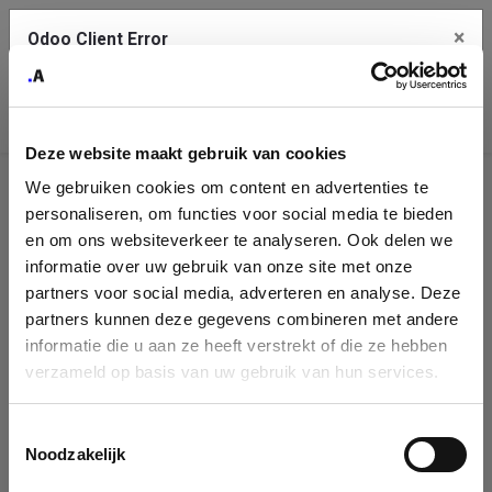
×
Odoo Client Error
Contact Us
An error
Copy the full error to clipboard
occurred
Deze website maakt gebruik van cookies
Please use the copy button to report the error to your support
We gebruiken cookies om content en advertenties te
service.
Company
personaliseren, om functies voor social media te bieden
Identification
en om ons websiteverkeer te analyseren. Ook delen we
informatie over uw gebruik van onze site met onze
See details
Please fill in your company details
partners voor social media, adverteren en analyse. Deze
partners kunnen deze gegevens combineren met andere
informatie die u aan ze heeft verstrekt of die ze hebben
Ok
You can search a company in our database by name, VAT or
verzameld op basis van uw gebruik van hun services.
enterprise ID. When a company is selected it will auto-complete the
form. If you don't find your company in our database, you can create
a new company record with the button below.
Toestemmingsselectie
Noodzakelijk
Company Name