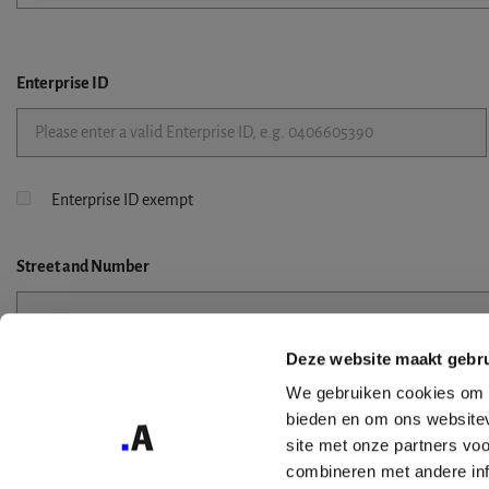
Enterprise ID
Enterprise ID exempt
Street
and Number
Deze website maakt gebru
Street 2
We gebruiken cookies om c
bieden en om ons websitev
site met onze partners vo
combineren met andere inf