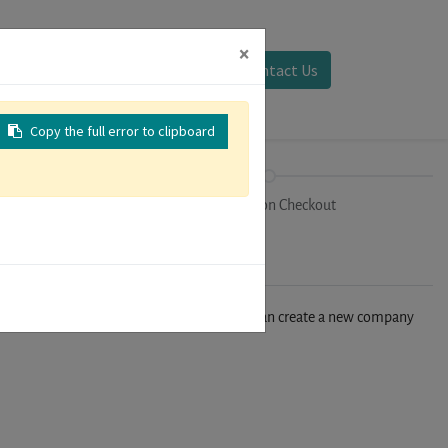
×
Sign in
Contact Us
Copy the full error to clipboard
on
Registration Checkout
n't find your company in our database, you can create a new company