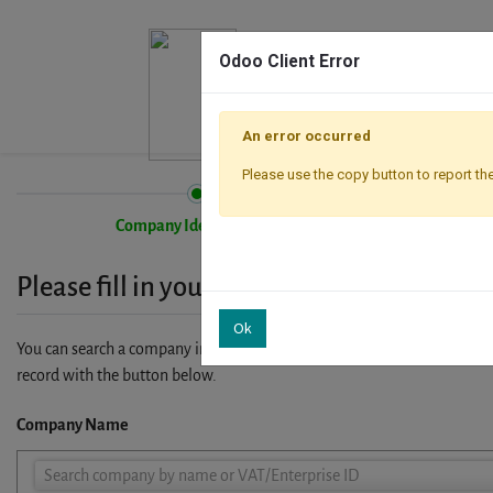
Odoo Client Error
An error occurred
Please use the copy button to report the
Company Identification
Please fill in your company details
Ok
You can search a company in our database by name, VAT or enterprise I
record with the button below.
Company Name
Company
Search company by name or VAT/Enterprise ID
Name