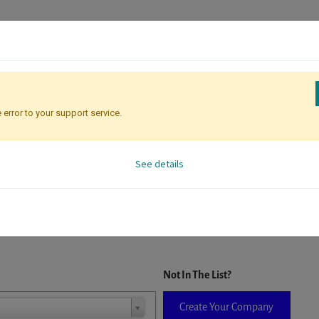
 error to your support service.
Registration
Attendee Identificati
See details
D. When a company is selected it will auto-complete the form. If you do
Not In The List?
Create Your Company