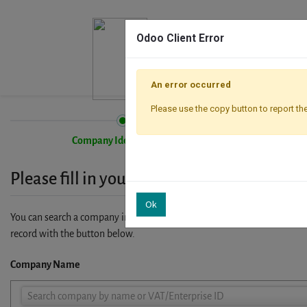
Odoo Client Error
An error occurred
Please use the copy button to report the
Company Identification
Please fill in your company details
Ok
You can search a company in our database by name, VAT or enterprise I
record with the button below.
Company Name
Company
Search company by name or VAT/Enterprise ID
Name