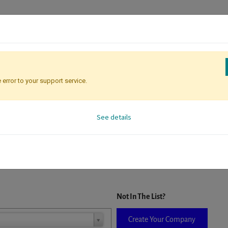
 error to your support service.
Registration
Attendee Identificati
See details
D. When a company is selected it will auto-complete the form. If you do
Not In The List?
Create Your Company