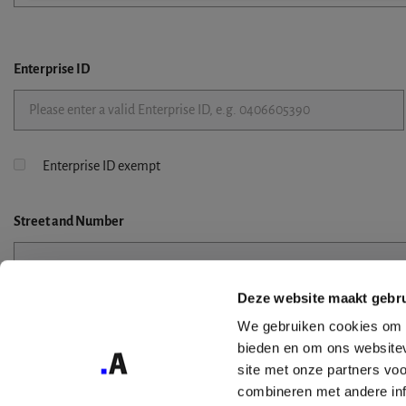
Enterprise ID
Enterprise ID exempt
Street
and Number
Deze website maakt gebru
Street 2
We gebruiken cookies om c
bieden en om ons websitev
site met onze partners vo
combineren met andere inf