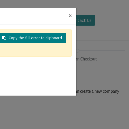
×
Sign in
Contact Us
Copy the full error to clipboard
on
Registration Checkout
n't find your company in our database, you can create a new company