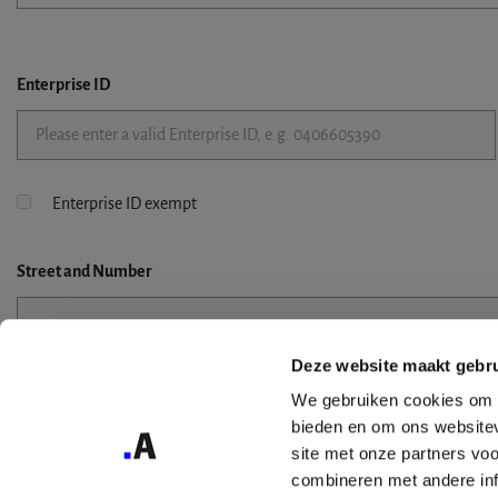
Enterprise ID
Enterprise ID exempt
Street
and Number
Deze website maakt gebru
Street 2
We gebruiken cookies om c
bieden en om ons websitev
site met onze partners vo
combineren met andere inf