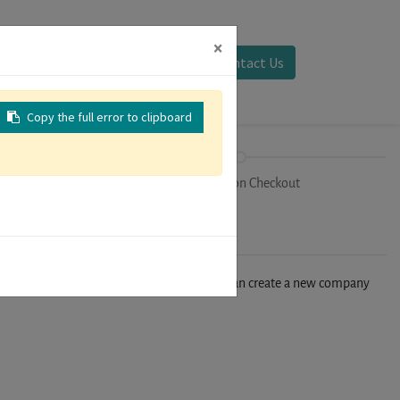
×
Sign in
Contact Us
Copy the full error to clipboard
on
Registration Checkout
n't find your company in our database, you can create a new company