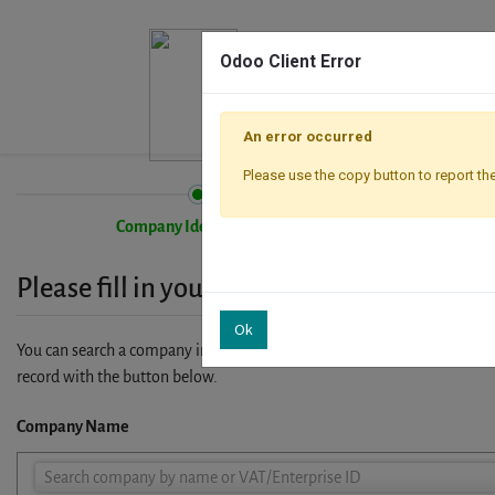
Odoo Client Error
An error occurred
Please use the copy button to report the
Company Identification
Please fill in your company details
Ok
You can search a company in our database by name, VAT or enterprise I
record with the button below.
Company Name
Company
Search company by name or VAT/Enterprise ID
Name