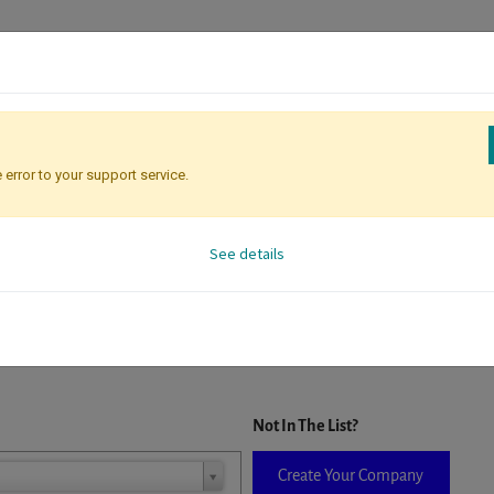
 error to your support service.
Registration
Attendee Identificati
See details
D. When a company is selected it will auto-complete the form. If you do
Not In The List?
Create Your Company