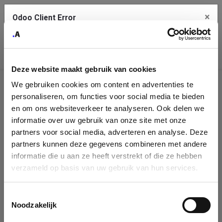
×
Odoo Client Error
Contact Us
An error
Copy the full error to clipboard
occurred
Deze website maakt gebruik van cookies
Please use the copy button to report the error to your support
We gebruiken cookies om content en advertenties te
service.
Company
personaliseren, om functies voor social media te bieden
Identification
en om ons websiteverkeer te analyseren. Ook delen we
informatie over uw gebruik van onze site met onze
See details
Please fill in your company details
partners voor social media, adverteren en analyse. Deze
partners kunnen deze gegevens combineren met andere
informatie die u aan ze heeft verstrekt of die ze hebben
Ok
You can search a company in our database by name, VAT or
verzameld op basis van uw gebruik van hun services.
enterprise ID. When a company is selected it will auto-complete the
form. If you don't find your company in our database, you can create
a new company record with the button below.
Toestemmingsselectie
Noodzakelijk
Company Name