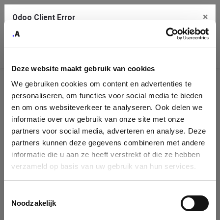
×
Odoo Client Error
Contact Us
An error
Copy the full error to clipboard
occurred
Deze website maakt gebruik van cookies
Please use the copy button to report the error to your support
We gebruiken cookies om content en advertenties te
service.
Company
personaliseren, om functies voor social media te bieden
Identification
en om ons websiteverkeer te analyseren. Ook delen we
informatie over uw gebruik van onze site met onze
See details
Please fill in your company details
partners voor social media, adverteren en analyse. Deze
partners kunnen deze gegevens combineren met andere
informatie die u aan ze heeft verstrekt of die ze hebben
Ok
You can search a company in our database by name, VAT or
verzameld op basis van uw gebruik van hun services.
enterprise ID. When a company is selected it will auto-complete the
form. If you don't find your company in our database, you can create
a new company record with the button below.
Toestemmingsselectie
Noodzakelijk
Company Name