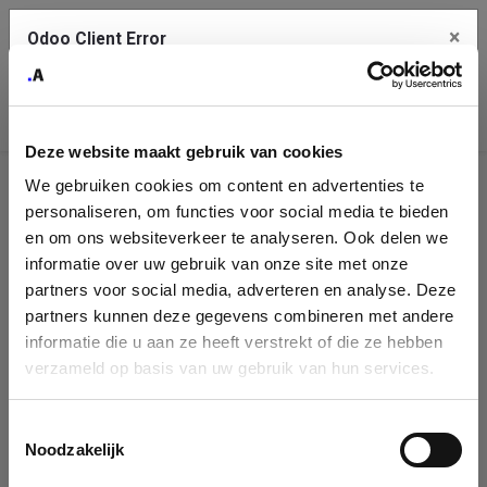
×
Odoo Client Error
Contact Us
An error
Copy the full error to clipboard
occurred
Deze website maakt gebruik van cookies
Please use the copy button to report the error to your support
We gebruiken cookies om content en advertenties te
service.
Company
personaliseren, om functies voor social media te bieden
Identification
en om ons websiteverkeer te analyseren. Ook delen we
informatie over uw gebruik van onze site met onze
See details
Please fill in your company details
partners voor social media, adverteren en analyse. Deze
partners kunnen deze gegevens combineren met andere
informatie die u aan ze heeft verstrekt of die ze hebben
Ok
You can search a company in our database by name, VAT or
verzameld op basis van uw gebruik van hun services.
enterprise ID. When a company is selected it will auto-complete the
form. If you don't find your company in our database, you can create
a new company record with the button below.
Toestemmingsselectie
Noodzakelijk
Company Name