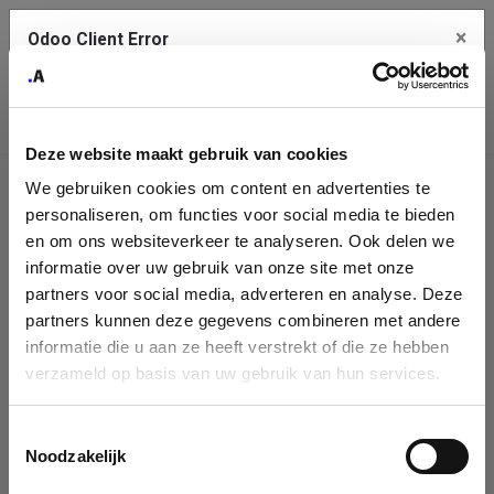
×
Odoo Client Error
Contact Us
An error
Copy the full error to clipboard
occurred
Deze website maakt gebruik van cookies
Please use the copy button to report the error to your support
We gebruiken cookies om content en advertenties te
service.
Company
personaliseren, om functies voor social media te bieden
Identification
en om ons websiteverkeer te analyseren. Ook delen we
informatie over uw gebruik van onze site met onze
See details
Please fill in your company details
partners voor social media, adverteren en analyse. Deze
partners kunnen deze gegevens combineren met andere
informatie die u aan ze heeft verstrekt of die ze hebben
Ok
You can search a company in our database by name, VAT or
verzameld op basis van uw gebruik van hun services.
enterprise ID. When a company is selected it will auto-complete the
form. If you don't find your company in our database, you can create
a new company record with the button below.
Toestemmingsselectie
Noodzakelijk
Company Name