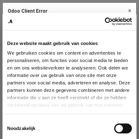
×
Odoo Client Error
Contact Us
An error
Copy the full error to clipboard
occurred
Deze website maakt gebruik van cookies
Please use the copy button to report the error to your support
We gebruiken cookies om content en advertenties te
service.
Company
personaliseren, om functies voor social media te bieden
Identification
en om ons websiteverkeer te analyseren. Ook delen we
informatie over uw gebruik van onze site met onze
See details
Please fill in your company details
partners voor social media, adverteren en analyse. Deze
partners kunnen deze gegevens combineren met andere
informatie die u aan ze heeft verstrekt of die ze hebben
Ok
You can search a company in our database by name, VAT or
verzameld op basis van uw gebruik van hun services.
enterprise ID. When a company is selected it will auto-complete the
form. If you don't find your company in our database, you can create
a new company record with the button below.
Toestemmingsselectie
Noodzakelijk
Company Name