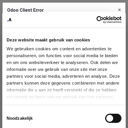
×
Odoo Client Error
Contact Us
An error
Copy the full error to clipboard
occurred
Deze website maakt gebruik van cookies
Please use the copy button to report the error to your support
We gebruiken cookies om content en advertenties te
service.
Company
personaliseren, om functies voor social media te bieden
Identification
en om ons websiteverkeer te analyseren. Ook delen we
informatie over uw gebruik van onze site met onze
See details
Please fill in your company details
partners voor social media, adverteren en analyse. Deze
partners kunnen deze gegevens combineren met andere
informatie die u aan ze heeft verstrekt of die ze hebben
Ok
You can search a company in our database by name, VAT or
verzameld op basis van uw gebruik van hun services.
enterprise ID. When a company is selected it will auto-complete the
form. If you don't find your company in our database, you can create
a new company record with the button below.
Toestemmingsselectie
Noodzakelijk
Company Name