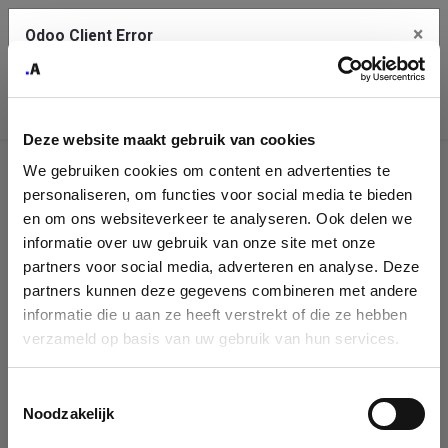
×
Odoo Client Error
Contact Us
An error
Copy the full error to clipboard
occurred
Deze website maakt gebruik van cookies
Please use the copy button to report the error to your support
We gebruiken cookies om content en advertenties te
service.
Company
personaliseren, om functies voor social media te bieden
Identification
en om ons websiteverkeer te analyseren. Ook delen we
informatie over uw gebruik van onze site met onze
See details
Please fill in your company details
partners voor social media, adverteren en analyse. Deze
partners kunnen deze gegevens combineren met andere
informatie die u aan ze heeft verstrekt of die ze hebben
Ok
You can search a company in our database by name, VAT or
verzameld op basis van uw gebruik van hun services.
enterprise ID. When a company is selected it will auto-complete the
form. If you don't find your company in our database, you can create
a new company record with the button below.
Toestemmingsselectie
Noodzakelijk
Company Name