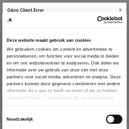
×
Odoo Client Error
Contact Us
An error
Copy the full error to clipboard
occurred
Deze website maakt gebruik van cookies
Please use the copy button to report the error to your support
We gebruiken cookies om content en advertenties te
service.
Company
personaliseren, om functies voor social media te bieden
Identification
en om ons websiteverkeer te analyseren. Ook delen we
informatie over uw gebruik van onze site met onze
See details
Please fill in your company details
partners voor social media, adverteren en analyse. Deze
partners kunnen deze gegevens combineren met andere
informatie die u aan ze heeft verstrekt of die ze hebben
Ok
You can search a company in our database by name, VAT or
verzameld op basis van uw gebruik van hun services.
enterprise ID. When a company is selected it will auto-complete the
form. If you don't find your company in our database, you can create
a new company record with the button below.
Toestemmingsselectie
Noodzakelijk
Company Name