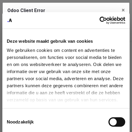
×
Odoo Client Error
Contact Us
An error
Copy the full error to clipboard
occurred
Deze website maakt gebruik van cookies
Please use the copy button to report the error to your support
We gebruiken cookies om content en advertenties te
service.
Company
personaliseren, om functies voor social media te bieden
Identification
en om ons websiteverkeer te analyseren. Ook delen we
informatie over uw gebruik van onze site met onze
See details
Please fill in your company details
partners voor social media, adverteren en analyse. Deze
partners kunnen deze gegevens combineren met andere
informatie die u aan ze heeft verstrekt of die ze hebben
Ok
You can search a company in our database by name, VAT or
verzameld op basis van uw gebruik van hun services.
enterprise ID. When a company is selected it will auto-complete the
form. If you don't find your company in our database, you can create
a new company record with the button below.
Toestemmingsselectie
Noodzakelijk
Company Name