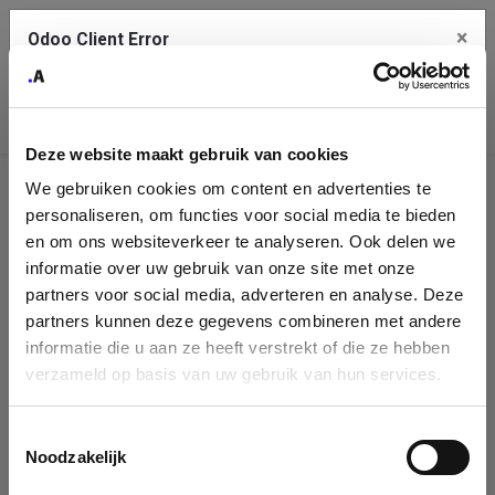
×
Odoo Client Error
Contact Us
An error
Copy the full error to clipboard
occurred
Deze website maakt gebruik van cookies
Please use the copy button to report the error to your support
We gebruiken cookies om content en advertenties te
service.
Company
personaliseren, om functies voor social media te bieden
Identification
en om ons websiteverkeer te analyseren. Ook delen we
informatie over uw gebruik van onze site met onze
See details
Please fill in your company details
partners voor social media, adverteren en analyse. Deze
partners kunnen deze gegevens combineren met andere
informatie die u aan ze heeft verstrekt of die ze hebben
Ok
You can search a company in our database by name, VAT or
verzameld op basis van uw gebruik van hun services.
enterprise ID. When a company is selected it will auto-complete the
form. If you don't find your company in our database, you can create
a new company record with the button below.
Toestemmingsselectie
Noodzakelijk
Company Name