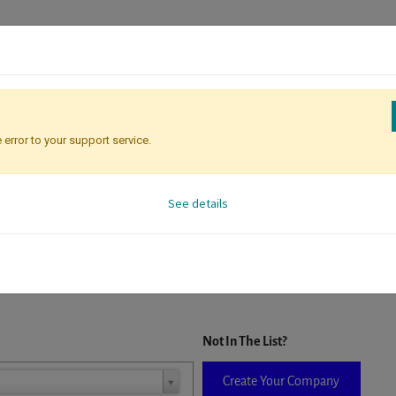
 error to your support service.
Registration
Attendee Identificati
See details
D. When a company is selected it will auto-complete the form. If you do
Not In The List?
Create Your Company