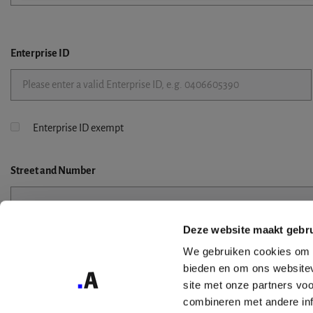
Enterprise ID
Enterprise ID exempt
Street
and Number
Deze website maakt gebru
Street 2
We gebruiken cookies om c
bieden en om ons websitev
site met onze partners vo
combineren met andere inf