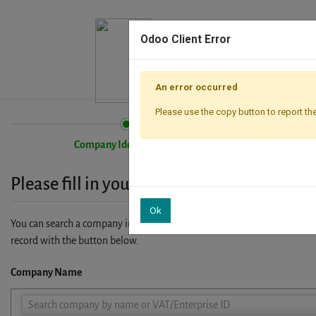
Odoo Client Error
An error occurred
Please use the copy button to report the
Company Identification
Please fill in your company details
Ok
You can search a company in our database by name, VAT or enterprise I
record with the button below.
Company Name
Company
Search company by name or VAT/Enterprise ID
Name