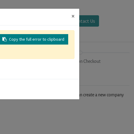
×
Sign in
Contact Us
Copy the full error to clipboard
on
Registration Checkout
n't find your company in our database, you can create a new company