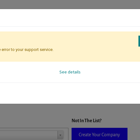
 error to your support service.
Registration
Attendee Identificati
See details
D. When a company is selected it will auto-complete the form. If you do
Not In The List?
Create Your Company