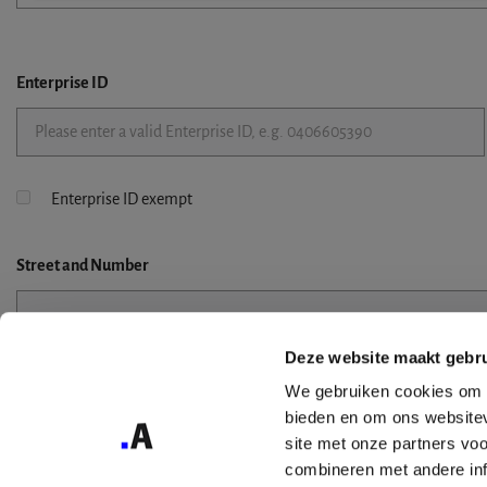
Enterprise ID
Enterprise ID exempt
Street
and Number
Deze website maakt gebru
Street 2
We gebruiken cookies om c
bieden en om ons websitev
site met onze partners vo
combineren met andere inf