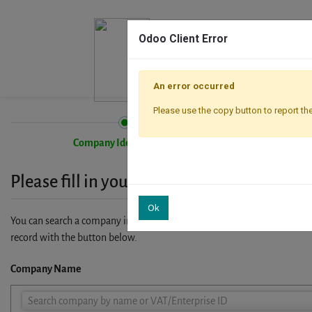
Odoo Client Error
An error occurred
Please use the copy button to report the
Company Identification
Please fill in your company details
Ok
You can search a company in our database by name, VAT or enterprise I
record with the button below.
Company Name
Company
Search company by name or VAT/Enterprise ID
Name