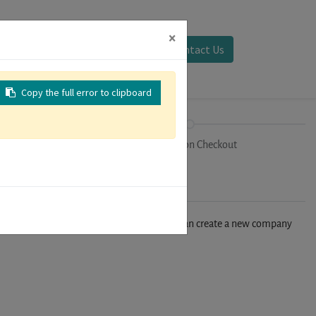
×
Sign in
Contact Us
Copy the full error to clipboard
on
Registration Checkout
n't find your company in our database, you can create a new company