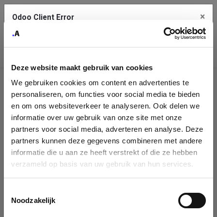
×
Odoo Client Error
Contact Us
An error
Copy the full error to clipboard
occurred
Deze website maakt gebruik van cookies
Please use the copy button to report the error to your support
We gebruiken cookies om content en advertenties te
service.
Company
personaliseren, om functies voor social media te bieden
Identification
en om ons websiteverkeer te analyseren. Ook delen we
informatie over uw gebruik van onze site met onze
See details
Please fill in your company details
partners voor social media, adverteren en analyse. Deze
partners kunnen deze gegevens combineren met andere
informatie die u aan ze heeft verstrekt of die ze hebben
Ok
You can search a company in our database by name, VAT or
verzameld op basis van uw gebruik van hun services.
enterprise ID. When a company is selected it will auto-complete the
form. If you don't find your company in our database, you can create
a new company record with the button below.
Toestemmingsselectie
Noodzakelijk
Company Name