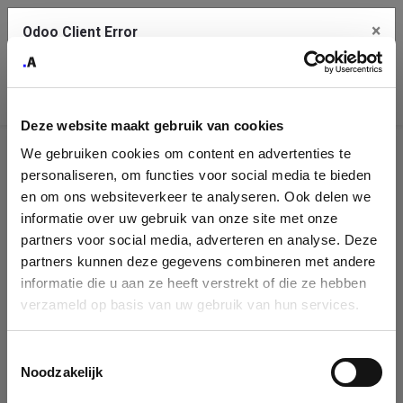
×
Odoo Client Error
Contact Us
An error
Copy the full error to clipboard
occurred
Deze website maakt gebruik van cookies
Please use the copy button to report the error to your support
We gebruiken cookies om content en advertenties te
service.
Company
personaliseren, om functies voor social media te bieden
Identification
en om ons websiteverkeer te analyseren. Ook delen we
informatie over uw gebruik van onze site met onze
See details
Please fill in your company details
partners voor social media, adverteren en analyse. Deze
partners kunnen deze gegevens combineren met andere
informatie die u aan ze heeft verstrekt of die ze hebben
Ok
You can search a company in our database by name, VAT or
verzameld op basis van uw gebruik van hun services.
enterprise ID. When a company is selected it will auto-complete the
form. If you don't find your company in our database, you can create
a new company record with the button below.
Toestemmingsselectie
Noodzakelijk
Company Name