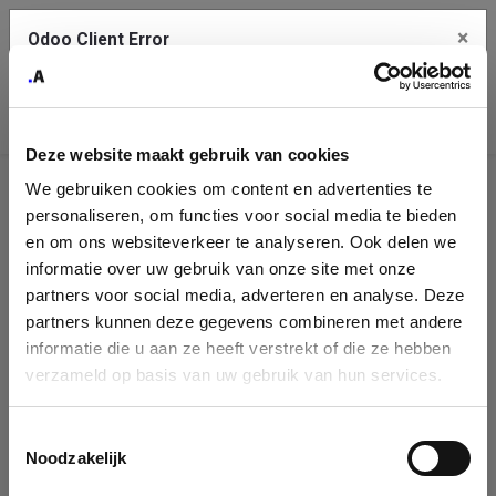
×
Odoo Client Error
Contact Us
An error
Copy the full error to clipboard
occurred
Deze website maakt gebruik van cookies
Please use the copy button to report the error to your support
We gebruiken cookies om content en advertenties te
service.
Company
personaliseren, om functies voor social media te bieden
Identification
en om ons websiteverkeer te analyseren. Ook delen we
informatie over uw gebruik van onze site met onze
See details
Please fill in your company details
partners voor social media, adverteren en analyse. Deze
partners kunnen deze gegevens combineren met andere
informatie die u aan ze heeft verstrekt of die ze hebben
Ok
You can search a company in our database by name, VAT or
verzameld op basis van uw gebruik van hun services.
enterprise ID. When a company is selected it will auto-complete the
form. If you don't find your company in our database, you can create
a new company record with the button below.
Toestemmingsselectie
Noodzakelijk
Company Name