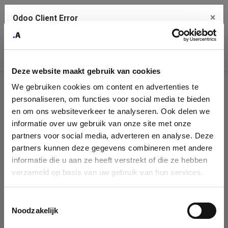
×
Odoo Client Error
Contact Us
An error
Copy the full error to clipboard
occurred
Deze website maakt gebruik van cookies
Please use the copy button to report the error to your support
We gebruiken cookies om content en advertenties te
service.
Company
personaliseren, om functies voor social media te bieden
Identification
en om ons websiteverkeer te analyseren. Ook delen we
informatie over uw gebruik van onze site met onze
See details
Please fill in your company details
partners voor social media, adverteren en analyse. Deze
partners kunnen deze gegevens combineren met andere
informatie die u aan ze heeft verstrekt of die ze hebben
Ok
You can search a company in our database by name, VAT or
verzameld op basis van uw gebruik van hun services.
enterprise ID. When a company is selected it will auto-complete the
form. If you don't find your company in our database, you can create
a new company record with the button below.
Toestemmingsselectie
Noodzakelijk
Company Name