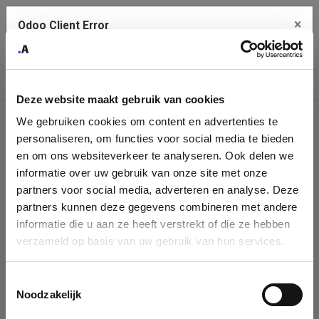
×
Odoo Client Error
Contact Us
An error
Copy the full error to clipboard
occurred
Deze website maakt gebruik van cookies
Please use the copy button to report the error to your support
We gebruiken cookies om content en advertenties te
service.
Company
personaliseren, om functies voor social media te bieden
Identification
en om ons websiteverkeer te analyseren. Ook delen we
informatie over uw gebruik van onze site met onze
See details
Please fill in your company details
partners voor social media, adverteren en analyse. Deze
partners kunnen deze gegevens combineren met andere
informatie die u aan ze heeft verstrekt of die ze hebben
Ok
You can search a company in our database by name, VAT or
verzameld op basis van uw gebruik van hun services.
enterprise ID. When a company is selected it will auto-complete the
form. If you don't find your company in our database, you can create
a new company record with the button below.
Toestemmingsselectie
Noodzakelijk
Company Name