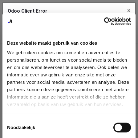
×
Odoo Client Error
Contact Us
An error
Copy the full error to clipboard
occurred
Deze website maakt gebruik van cookies
Please use the copy button to report the error to your support
We gebruiken cookies om content en advertenties te
service.
Company
personaliseren, om functies voor social media te bieden
Identification
en om ons websiteverkeer te analyseren. Ook delen we
informatie over uw gebruik van onze site met onze
See details
Please fill in your company details
partners voor social media, adverteren en analyse. Deze
partners kunnen deze gegevens combineren met andere
informatie die u aan ze heeft verstrekt of die ze hebben
Ok
You can search a company in our database by name, VAT or
verzameld op basis van uw gebruik van hun services.
enterprise ID. When a company is selected it will auto-complete the
form. If you don't find your company in our database, you can create
a new company record with the button below.
Toestemmingsselectie
Noodzakelijk
Company Name