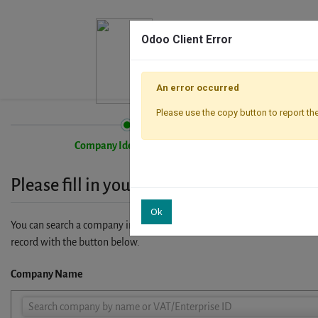
Odoo Client Error
An error occurred
Please use the copy button to report the
Company Identification
Please fill in your company details
Ok
You can search a company in our database by name, VAT or enterprise I
record with the button below.
Company Name
Company
Search company by name or VAT/Enterprise ID
Name