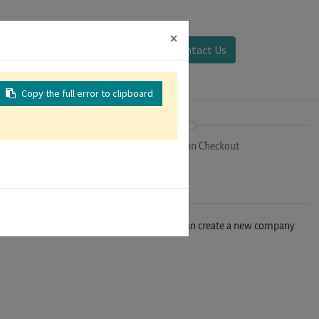
×
Sign in
Contact Us
Copy the full error to clipboard
on
Registration Checkout
n't find your company in our database, you can create a new company