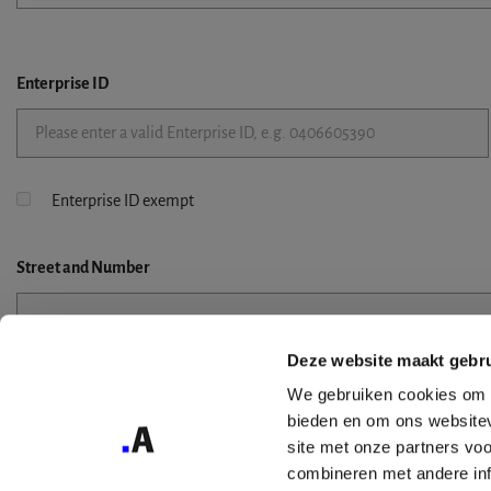
Enterprise ID
Enterprise ID exempt
Street
and Number
Deze website maakt gebru
Street 2
We gebruiken cookies om c
bieden en om ons websitev
site met onze partners vo
combineren met andere inf