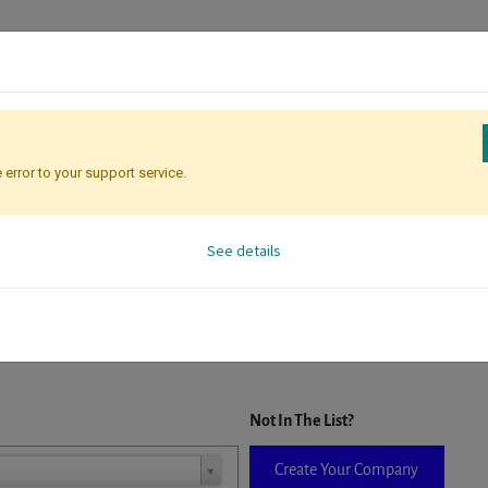
 error to your support service.
Registration
Attendee Identificati
See details
D. When a company is selected it will auto-complete the form. If you do
Not In The List?
Create Your Company