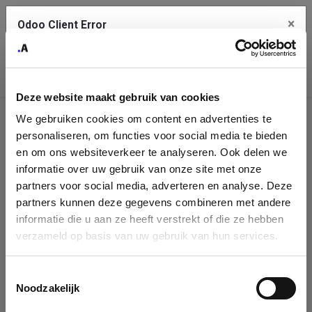
×
Odoo Client Error
Contact Us
An error
Copy the full error to clipboard
occurred
Deze website maakt gebruik van cookies
Please use the copy button to report the error to your support
We gebruiken cookies om content en advertenties te
service.
Company
personaliseren, om functies voor social media te bieden
Identification
en om ons websiteverkeer te analyseren. Ook delen we
informatie over uw gebruik van onze site met onze
See details
Please fill in your company details
partners voor social media, adverteren en analyse. Deze
partners kunnen deze gegevens combineren met andere
informatie die u aan ze heeft verstrekt of die ze hebben
Ok
You can search a company in our database by name, VAT or
verzameld op basis van uw gebruik van hun services.
enterprise ID. When a company is selected it will auto-complete the
form. If you don't find your company in our database, you can create
a new company record with the button below.
Toestemmingsselectie
Noodzakelijk
Company Name