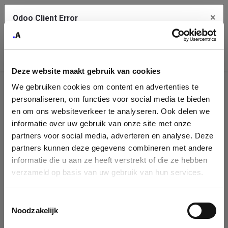
×
Odoo Client Error
Contact Us
An error
Copy the full error to clipboard
occurred
Deze website maakt gebruik van cookies
Please use the copy button to report the error to your support
We gebruiken cookies om content en advertenties te
service.
Company
personaliseren, om functies voor social media te bieden
Identification
en om ons websiteverkeer te analyseren. Ook delen we
informatie over uw gebruik van onze site met onze
See details
Please fill in your company details
partners voor social media, adverteren en analyse. Deze
partners kunnen deze gegevens combineren met andere
informatie die u aan ze heeft verstrekt of die ze hebben
Ok
You can search a company in our database by name, VAT or
verzameld op basis van uw gebruik van hun services.
enterprise ID. When a company is selected it will auto-complete the
form. If you don't find your company in our database, you can create
a new company record with the button below.
Toestemmingsselectie
Noodzakelijk
Company Name