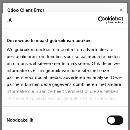
×
Odoo Client Error
Contact Us
An error
Copy the full error to clipboard
occurred
Deze website maakt gebruik van cookies
Please use the copy button to report the error to your support
We gebruiken cookies om content en advertenties te
service.
Company
personaliseren, om functies voor social media te bieden
Identification
en om ons websiteverkeer te analyseren. Ook delen we
informatie over uw gebruik van onze site met onze
See details
Please fill in your company details
partners voor social media, adverteren en analyse. Deze
partners kunnen deze gegevens combineren met andere
informatie die u aan ze heeft verstrekt of die ze hebben
Ok
You can search a company in our database by name, VAT or
verzameld op basis van uw gebruik van hun services.
enterprise ID. When a company is selected it will auto-complete the
form. If you don't find your company in our database, you can create
a new company record with the button below.
Toestemmingsselectie
Noodzakelijk
Company Name