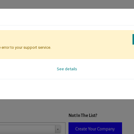
 error to your support service.
Registration
Attendee Identificati
See details
D. When a company is selected it will auto-complete the form. If you do
Not In The List?
Create Your Company