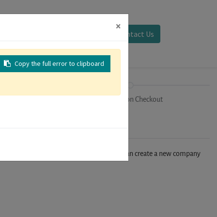
×
Sign in
Contact Us
Copy the full error to clipboard
on
Registration Checkout
n't find your company in our database, you can create a new company